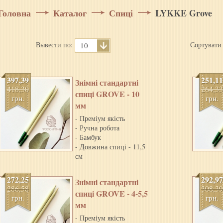
Головна
Каталог
Спиці
LYKKE Grove
Вывести по:
Сортувати
10
397,39
251,11
Знiмнi стандартнi
418,30
264,33
спицi GROVE - 10
грн.
грн.
мм
- Преміум якість
- Ручна робота
- Бамбук
- Довжина спиці - 11,5
см
272,25
292,97
Знiмнi стандартнi
286,58
308,39
спицi GROVE - 4-5,5
грн.
грн.
мм
- Преміум якість