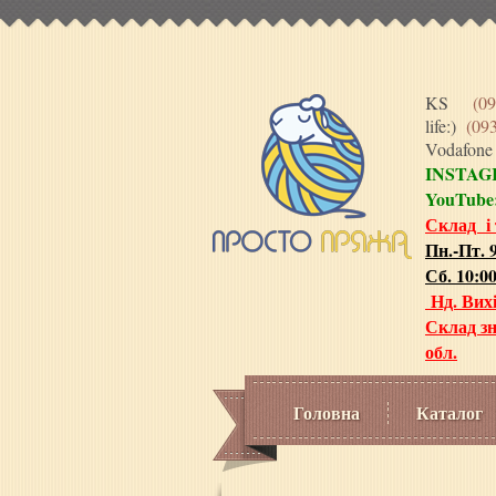
KS
(09
life:)
(09
Vodafon
INSTA
YouTube
Склад і
Пн.-Пт. 9
Сб. 10:00
Нд. Вих
Склад зн
обл.
Головна
Каталог