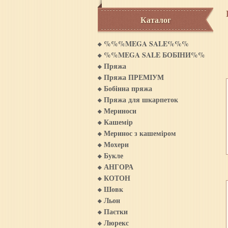
Каталог
%%%MEGA SALE%%%
%%MEGA SALE БОБIНИ%%
Пряжа
Пряжа ПРЕМІУМ
Бобінна пряжа
Пряжа для шкарпеток
Мериноси
Кашемiр
Меринос з кашемiром
Мохери
Букле
АНГОРА
КОТОН
Шовк
Льон
Паєтки
Люрекс