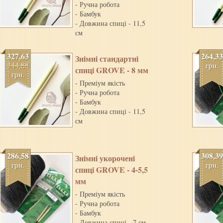
- Ручна робота
- Бамбук
- Довжина спиці - 11,5
см
327,63
264,33
Знiмнi стандартнi
344,88
грн.
спицi GROVE - 8 мм
грн.
- Преміум якість
- Ручна робота
- Бамбук
- Довжина спиці - 11,5
см
286,58
308,39
Знiмнi укороченi
грн.
грн.
спицi GROVE - 4-5,5
мм
- Преміум якість
- Ручна робота
- Бамбук
- Довжина спиці - 7 см