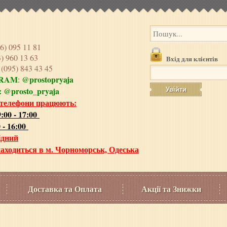
6) 095 11 81
3) 960 13 63
Вхід для клієнтів
e
(095) 843 43 45
GRAM
@prostopryaja
:
:
@prosto_pryaja
 телефони працюють:
:00 - 17:00
 - 16:00
ідний
аходиться в м. Чорноморськ, Одеська
Доставка та Оплата
Акції та Знижки