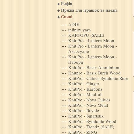
Рафія
Пряжа для iграшок та пледiв
Спиці
ADDI
infinity yarn
KARTOPU (SALE)
Knit Pro - Lantern Moon
Knit Pro - Lantern Moon -
Аксесуари
Knit Pro - Lantern Moon -
Набори
KnitPro - Basix Aluminium
Knitpro - Basix Birch Wood
KnitPro - Cubics Symfonie Rose
KnitPro - Ginger
KnitPro - Karbonz
KnitPro - Mindful
KnitPro - Nova Cubics
KnitPro - Nova Metal
KnitPro - Royale
KnitPro - Smartstix
KnitPro - Symfonie Wood
KnitPro - Trendz (SALE)
KnitPro - ZING