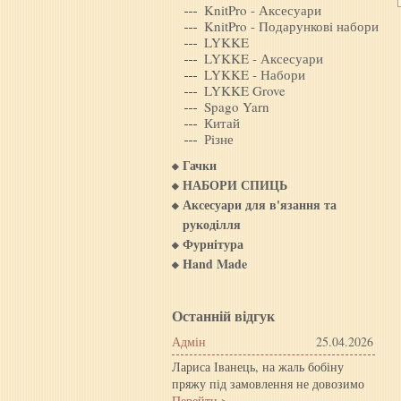
KnitPro - Аксесуари
KnitPro - Подарунковi набори
LYKKE
LYKKE - Аксесуари
LYKKE - Набори
LYKKE Grove
Spago Yarn
Китай
Рiзне
Гачки
НАБОРИ СПИЦЬ
Аксесуари для в'язання та
рукоділля
Фурнітура
Hand Made
Останній відгук
Адмін
25.04.2026
Лариса Іванець, на жаль бобіну
пряжу під замовлення не довозимо
Перейти >