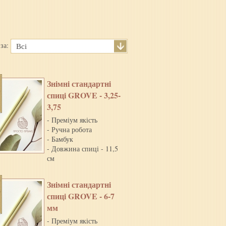
 за:
Всі
Знiмнi стандартнi
спицi GROVE - 3,25-
3,75
- Преміум якість
- Ручна робота
- Бамбук
- Довжина спиці - 11,5
см
Знiмнi стандартнi
спицi GROVE - 6-7
мм
- Преміум якість