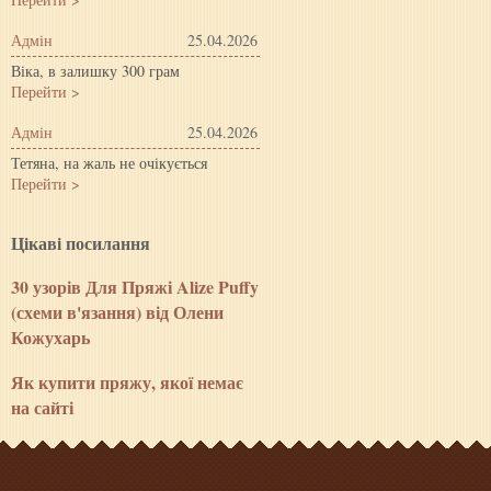
Адмін
25.04.2026
Віка, в залишку 300 грам
Перейти >
Адмін
25.04.2026
Тетяна, на жаль не очікується
Перейти >
Цiкавi посилання
30 узорів Для Пряжі Alize Puffy
(схеми в'язання) від Олени
Кожухарь
Як купити пряжу, якої немає
на сайті