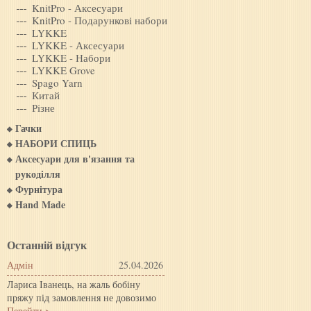
KnitPro - Аксесуари
KnitPro - Подарунковi набори
LYKKE
LYKKE - Аксесуари
LYKKE - Набори
LYKKE Grove
Spago Yarn
Китай
Рiзне
Гачки
НАБОРИ СПИЦЬ
Аксесуари для в'язання та
рукоділля
Фурнітура
Hand Made
Останній відгук
Адмін
25.04.2026
Лариса Іванець, на жаль бобіну
пряжу під замовлення не довозимо
Перейти >