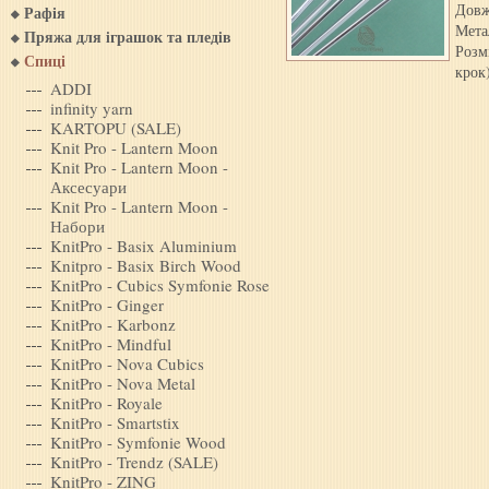
Довж
Рафія
Мета
Пряжа для iграшок та пледiв
Розм
Спиці
крок
ADDI
infinity yarn
KARTOPU (SALE)
Knit Pro - Lantern Moon
Knit Pro - Lantern Moon -
Аксесуари
Knit Pro - Lantern Moon -
Набори
KnitPro - Basix Aluminium
Knitpro - Basix Birch Wood
KnitPro - Cubics Symfonie Rose
KnitPro - Ginger
KnitPro - Karbonz
KnitPro - Mindful
KnitPro - Nova Cubics
KnitPro - Nova Metal
KnitPro - Royale
KnitPro - Smartstix
KnitPro - Symfonie Wood
KnitPro - Trendz (SALE)
KnitPro - ZING