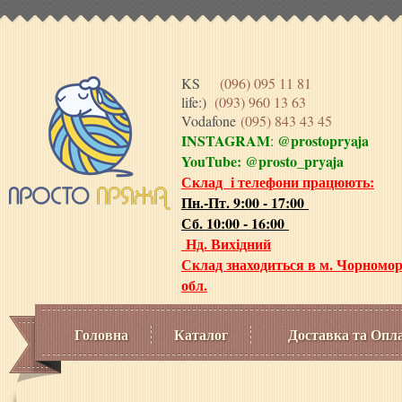
KS
(096) 095 11 81
life:)
(093) 960 13 63
Vodafone
(095) 843 43 45
INSTAGRAM
@prostopryaja
:
YouTube:
@prosto_pryaja
Склад і телефони працюють:
Пн.-Пт. 9:00 - 17:00
Сб. 10:00 - 16:00
Нд. Вихідний
Склад знаходиться в м. Чорномор
обл.
Головна
Каталог
Доставка та Опл