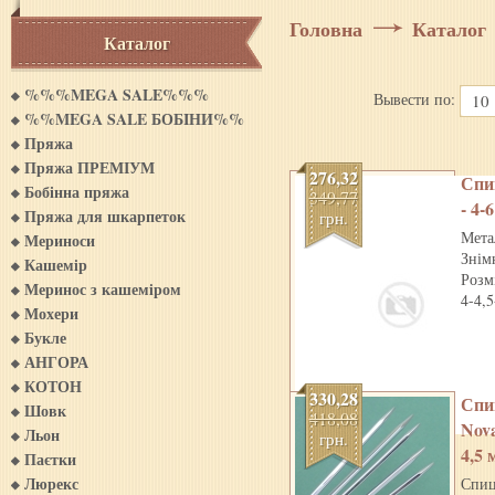
Головна
Каталог
Каталог
%%%MEGA SALE%%%
Вывести по:
10
%%MEGA SALE БОБIНИ%%
Пряжа
Пряжа ПРЕМІУМ
276,32
Спиц
Бобінна пряжа
349,77
- 4-
Пряжа для шкарпеток
грн.
Мета
Мериноси
Знім
Кашемiр
Розм
Меринос з кашемiром
4-4,5
Мохери
Букле
АНГОРА
КОТОН
330,28
Спи
Шовк
418,08
Nova
Льон
грн.
4,5 
Паєтки
Люрекс
Спиц