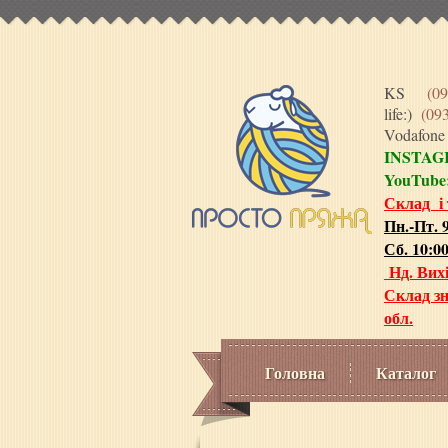
KS
(09
life:)
(09
Vodafon
INSTA
YouTube
Склад і
Пн.-Пт. 9
Сб. 10:00
Нд. Вих
Склад зн
обл.
Головна
Каталог