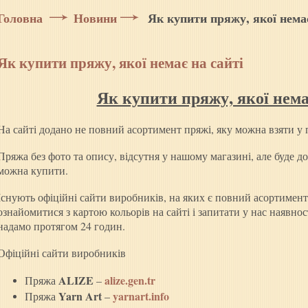
Головна
Новини
Як купити пряжу, якої немає
Як купити пряжу, якої немає на сайті
Як купити пряжу, якої немає
На сайті додано не повний асортимент пряжі, яку можна взяти у 
Пряжа без фото та опису, відсутня у нашому магазині, але буде д
можна купити.
Існують офіційні сайти виробників, на яких є повний асортимент
ознайомитися з картою кольорів на сайті і запитати у нас наявнос
надамо протягом 24 годин.
Офіційні сайти виробників
ALIZE
alize.gen.tr
Пряжа
–
Yarn
Art
yarnart.info
Пряжа
–