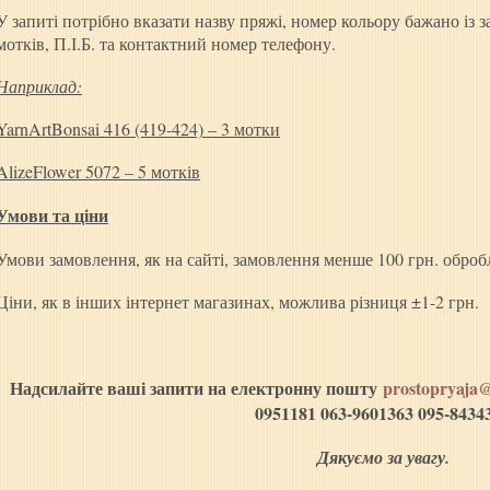
У запиті потрібно вказати назву пряжі, номер кольору бажано із 
мотків, П.І.Б. та контактний номер телефону.
Наприклад:
Yarn
Art
Bonsai
416 (419-424) – 3
мотки
Alize
Flower
5072 – 5 мотків
Умови та ціни
Умови замовлення, як на сайті, замовлення менше 100 грн. обробл
Ціни, як в інших інтернет магазинах, можлива різниця ±1-2 грн.
Надсилайте ваші запити на електронну пошту
prostopryaja
0951181 063-9601363 095-8434
Дякуємо за увагу.