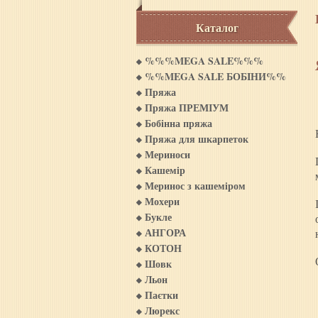
Каталог
%%%MEGA SALE%%%
%%MEGA SALE БОБIНИ%%
Пряжа
Пряжа ПРЕМІУМ
Бобінна пряжа
Пряжа для шкарпеток
Мериноси
Кашемiр
Меринос з кашемiром
Мохери
Букле
АНГОРА
КОТОН
Шовк
Льон
Паєтки
Люрекс