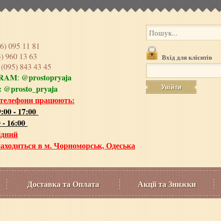
6) 095 11 81
3) 960 13 63
Вхід для клієнтів
e
(095) 843 43 45
GRAM
@prostopryaja
:
:
@prosto_pryaja
 телефони працюють:
:00 - 17:00
 - 16:00
ідний
аходиться в м. Чорноморськ, Одеська
Доставка та Оплата
Акції та Знижки