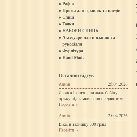
Рафія
Пряжа для iграшок та пледiв
Спиці
Гачки
НАБОРИ СПИЦЬ
Аксесуари для в'язання та
рукоділля
Фурнітура
Hand Made
Останній відгук
Адмін
25.04.2026
Лариса Іванець, на жаль бобіну
пряжу під замовлення не довозимо
Перейти >
Адмін
25.04.2026
Віка, в залишку 300 грам
Перейти >