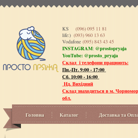
KS
(096) 095 11 81
life:)
(093) 960 13 63
Vodafone
(095) 843 43 45
INSTAGRAM
@prostopryaja
:
YouTube:
@prosto_pryaja
Склад і телефони працюють:
Пн.-Пт. 9:00 - 17:00
Сб. 10:00 - 16:00
Нд. Вихідний
Склад знаходиться в м. Чорномор
обл.
Головна
Каталог
Доставка та Опл