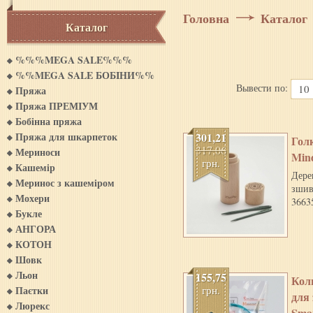
Головна
Каталог
Каталог
%%%MEGA SALE%%%
%%MEGA SALE БОБIНИ%%
Вывести по:
10
Пряжа
Пряжа ПРЕМІУМ
Бобінна пряжа
Пряжа для шкарпеток
301,21
Голк
317,06
Мериноси
Min
грн.
Кашемiр
Дере
Меринос з кашемiром
зшив
Мохери
3663
Букле
АНГОРА
КОТОН
Шовк
Льон
155,75
Коль
Паєтки
грн.
для
Люрекс
Smar