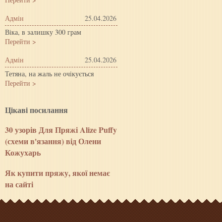
Адмін
25.04.2026
Віка, в залишку 300 грам
Перейти >
Адмін
25.04.2026
Тетяна, на жаль не очікується
Перейти >
Цiкавi посилання
30 узорів Для Пряжі Alize Puffy
(схеми в'язання) від Олени
Кожухарь
Як купити пряжу, якої немає
на сайті