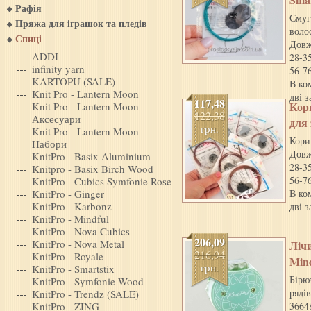
Рафія
Смуг
Пряжа для iграшок та пледiв
воло
Спиці
Довж
ADDI
28-3
infinity yarn
56-7
KARTOPU (SALE)
В ко
Knit Pro - Lantern Moon
дві 
117,48
Кори
Knit Pro - Lantern Moon -
122,38
Аксесуари
для
грн.
Knit Pro - Lantern Moon -
Кори
Набори
Довж
KnitPro - Basix Aluminium
28-3
Knitpro - Basix Birch Wood
56-7
KnitPro - Cubics Symfonie Rose
KnitPro - Ginger
В ко
KnitPro - Karbonz
дві 
KnitPro - Mindful
KnitPro - Nova Cubics
206,09
KnitPro - Nova Metal
Лiч
216,94
KnitPro - Royale
Min
грн.
KnitPro - Smartstix
Бірю
KnitPro - Symfonie Wood
рядів
KnitPro - Trendz (SALE)
KnitPro - ZING
3664