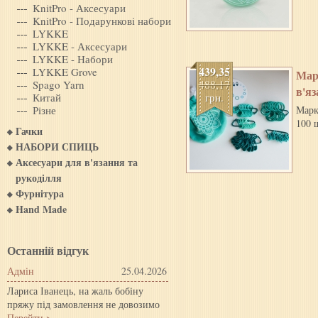
KnitPro - Аксесуари
KnitPro - Подарунковi набори
LYKKE
LYKKE - Аксесуари
LYKKE - Набори
439,35
LYKKE Grove
Мар
488,17
Spago Yarn
в'яз
Китай
грн.
Рiзне
Марк
100 
Гачки
НАБОРИ СПИЦЬ
Аксесуари для в'язання та
рукоділля
Фурнітура
Hand Made
Останній відгук
Адмін
25.04.2026
Лариса Іванець, на жаль бобіну
пряжу під замовлення не довозимо
Перейти >