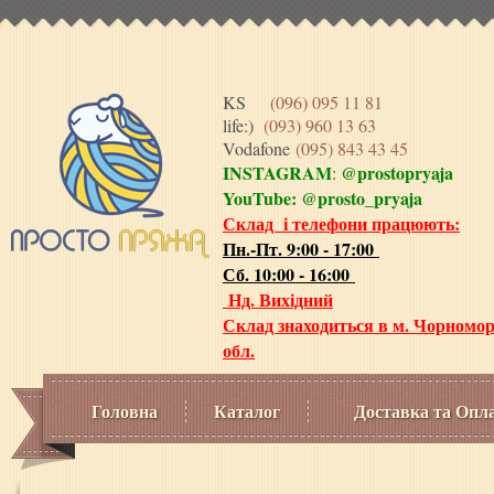
KS
(096) 095 11 81
life:)
(093) 960 13 63
Vodafone
(095) 843 43 45
INSTAGRAM
@prostopryaja
:
YouTube:
@prosto_pryaja
Склад і телефони працюють:
Пн.-Пт. 9:00 - 17:00
Сб. 10:00 - 16:00
Нд. Вихідний
Склад знаходиться в м. Чорномор
обл.
Головна
Каталог
Доставка та Опл