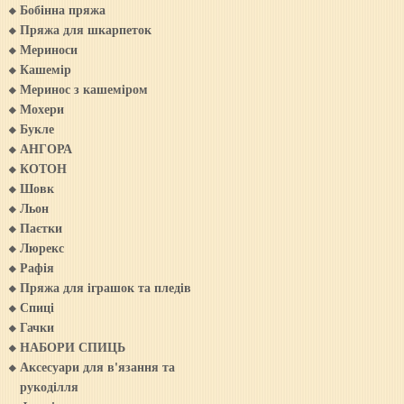
Бобінна пряжа
Пряжа для шкарпеток
Мериноси
Кашемiр
Меринос з кашемiром
Мохери
Букле
АНГОРА
КОТОН
Шовк
Льон
Паєтки
Люрекс
Рафія
Пряжа для iграшок та пледiв
Спиці
Гачки
НАБОРИ СПИЦЬ
Аксесуари для в'язання та
рукоділля