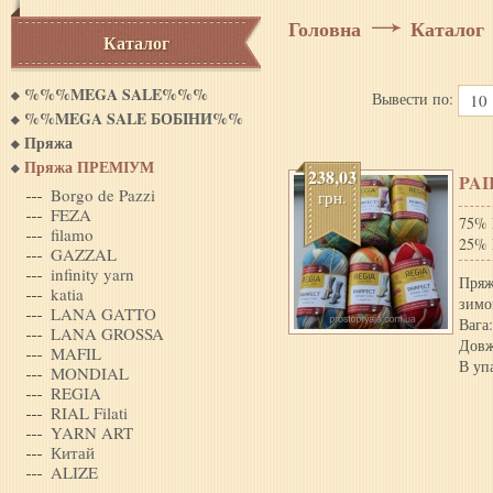
Головна
Каталог
Каталог
%%%MEGA SALE%%%
Вывести по:
10
%%MEGA SALE БОБIНИ%%
Пряжа
Пряжа ПРЕМІУМ
238,03
PAI
Borgo de Pazzi
грн.
FEZA
75% 
filamo
25% 
GAZZAL
infinity yarn
Пряж
katia
зимо
LANA GATTO
Вага:
LANA GROSSA
Довж
MAFIL
В уп
MONDIAL
REGIA
RIAL Filati
YARN ART
Китай
ALIZE