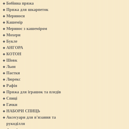
Бобінна пряжа
Пряжа для шкарпеток
Мериноси
Кашемiр
Меринос з кашемiром
Мохери
Букле
АНГОРА
КОТОН
Шовк
Льон
Паєтки
Люрекс
Рафія
Пряжа для iграшок та пледiв
Спиці
Гачки
НАБОРИ СПИЦЬ
Аксесуари для в'язання та
рукоділля