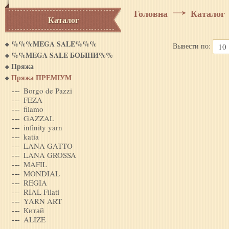
Головна
Каталог
Каталог
%%%MEGA SALE%%%
Вывести по:
10
%%MEGA SALE БОБIНИ%%
Пряжа
Пряжа ПРЕМІУМ
Borgo de Pazzi
FEZA
filamo
GAZZAL
infinity yarn
katia
LANA GATTO
LANA GROSSA
MAFIL
MONDIAL
REGIA
RIAL Filati
YARN ART
Китай
ALIZE