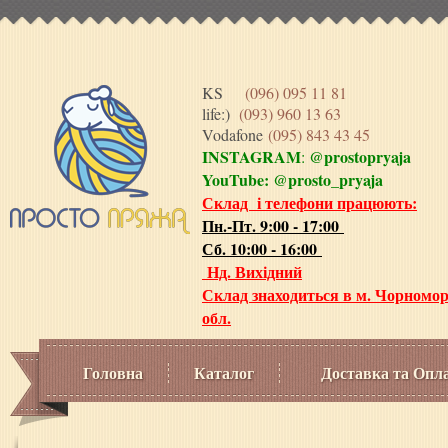
KS
(096) 095 11 81
life:)
(093) 960 13 63
Vodafone
(095) 843 43 45
INSTAGRAM
@prostopryaja
:
YouTube:
@prosto_pryaja
Склад і телефони працюють:
Пн.-Пт. 9:00 - 17:00
Сб. 10:00 - 16:00
Нд. Вихідний
Склад знаходиться в м. Чорномор
обл.
Головна
Каталог
Доставка та Опл