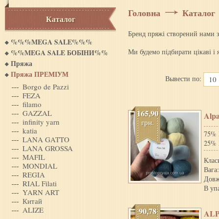
Головна
Каталог
Каталог
Бренд пряжі створений нами 
%%%MEGA SALE%%%
Ми будемо підбирати цікаві і я
%%MEGA SALE БОБIНИ%%
Пряжа
Пряжа ПРЕМІУМ
Вывести по:
10
Borgo de Pazzi
FEZA
filamo
165,90
GAZZAL
Alpa
infinity yarn
грн.
katia
75% 
LANA GATTO
25%
LANA GROSSA
MAFIL
Клас
MONDIAL
Вага:
REGIA
Довж
RIAL Filati
В уп
YARN ART
Китай
ALIZE
90,78
AL