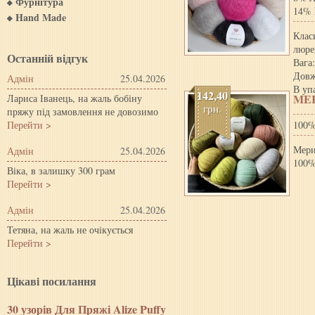
Фурнітура
14%
Hand Made
Клас
люре
Останній відгук
Вага:
Довж
Адмін
25.04.2026
В уп
142,40
MER
Лариса Іванець, на жаль бобіну
грн.
пряжу під замовлення не довозимо
Перейти >
100%
Мери
Адмін
25.04.2026
100
Віка, в залишку 300 грам
Перейти >
Адмін
25.04.2026
Тетяна, на жаль не очікується
Перейти >
Цiкавi посилання
30 узорів Для Пряжі Alize Puffy