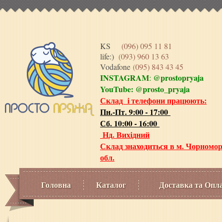
KS
(096) 095 11 81
life:)
(093) 960 13 63
Vodafone
(095) 843 43 45
INSTAGRAM
@prostopryaja
:
YouTube:
@prosto_pryaja
Склад і телефони працюють:
Пн.-Пт. 9:00 - 17:00
Сб. 10:00 - 16:00
Нд. Вихідний
Склад знаходиться в м. Чорномор
обл.
Головна
Каталог
Доставка та Опл