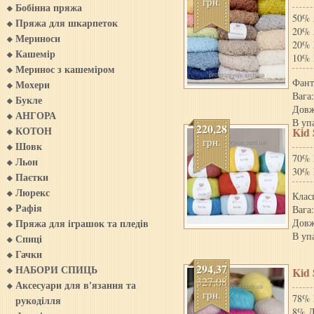
грн.
Бобінна пряжа
50% 
Пряжа для шкарпеток
20% 
Мериноси
20% 
Кашемiр
10% 
Меринос з кашемiром
Фант
Мохери
Вага:
Букле
Довж
АНГОРА
В уп
220,28
КОТОН
Kid 
грн.
Шовк
70% 
Льон
30%
Паєтки
Люрекс
Клас
Рафія
Вага:
Пряжа для iграшок та пледiв
Довж
В уп
Спиці
Гачки
294,37
НАБОРИ СПИЦЬ
Kid 
327,08
Аксесуари для в'язання та
грн.
78% 
рукоділля
8% Л