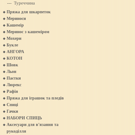
Туреччина
Пряжа для шкарпеток
Мериноси
Кашемiр
Меринос з кашемiром
Мохери
Букле
АНГОРА
КОТОН
Шовк
Льон
Паєтки
Люрекс
Рафія
Пряжа для iграшок та пледiв
Спиці
Гачки
НАБОРИ СПИЦЬ
Аксесуари для в'язання та
рукоділля