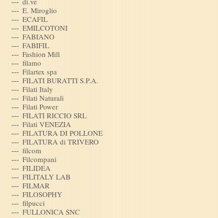
di.ve
E. Miroglio
ECAFIL
EMILCOTONI
FABIANO
FABIFIL
Fashion Mill
filamo
Filartex spa
FILATI BURATTI S.P.A.
Filati Italy
Filati Naturali
Filati Power
FILATI RICCIO SRL
Filati VENEZIA
FILATURA DI POLLONE
FILATURA di TRIVERO
filcom
Filcompani
FILIDEA
FILITALY LAB
FILMAR
FILOSOPHY
filpucci
FULLONICA SNC