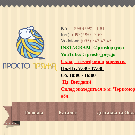
KS
(096) 095 11 81
life:)
(093) 960 13 63
Vodafone
(095) 843 43 45
INSTAGRAM
@prostopryaja
:
YouTube:
@prosto_pryaja
Склад і телефони працюють:
Пн.-Пт. 9:00 - 17:00
Сб. 10:00 - 16:00
Нд. Вихідний
Склад знаходиться в м. Чорномор
обл.
Головна
Каталог
Доставка та Опл