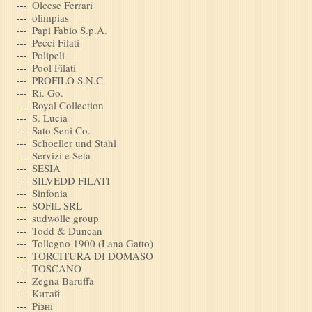
Olcese Ferrari
olimpias
Papi Fabio S.p.A.
Pecci Filati
Polipeli
Pool Filati
PROFILO S.N.C
Ri. Go.
Royal Collection
S. Lucia
Sato Seni Co.
Schoeller und Stahl
Servizi e Seta
SESIA
SILVEDD FILATI
Sinfonia
SOFIL SRL
sudwolle group
Todd & Duncan
Tollegno 1900 (Lana Gatto)
TORCITURA DI DOMASO
TOSCANO
Zegna Baruffa
Китай
Рiзнi