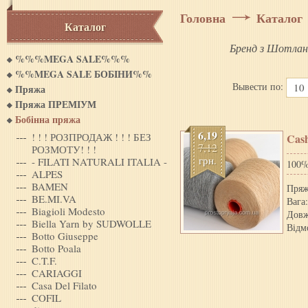
Головна
Каталог
Каталог
Бренд з Шотланді
%%%MEGA SALE%%%
%%MEGA SALE БОБIНИ%%
Вывести по:
10
Пряжа
Пряжа ПРЕМІУМ
Бобінна пряжа
6,19
! ! ! РОЗПРОДАЖ ! ! ! БЕЗ
Cash
7,12
РОЗМОТУ! ! !
грн.
- FILATI NATURALI ITALIA -
100%
ALPES
BAMEN
Пряж
BE.MI.VA
Вага:
Biagioli Modesto
Довж
Biella Yarn by SUDWOLLE
Відм
Botto Giuseppe
Botto Poala
C.T.F.
CARIAGGI
Casa Del Filato
COFIL