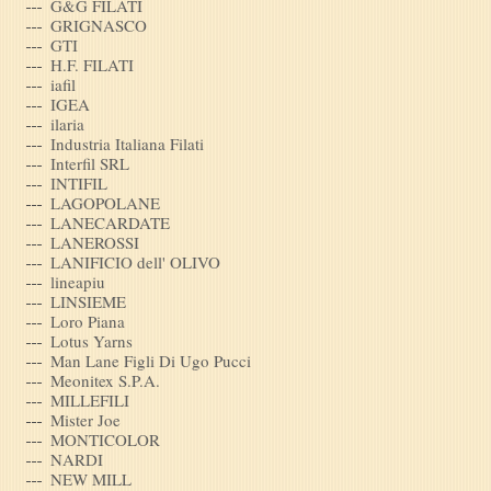
G&G FILATI
GRIGNASCO
GTI
H.F. FILATI
iafil
IGEA
ilaria
Industria Italiana Filati
Interfil SRL
INTIFIL
LAGOPOLANE
LANECARDATE
LANEROSSI
LANIFICIO dell' OLIVO
lineapiu
LINSIEME
Loro Piana
Lotus Yarns
Man Lane Figli Di Ugo Pucci
Meonitex S.P.A.
MILLEFILI
Mister Joe
MONTICOLOR
NARDI
NEW MILL