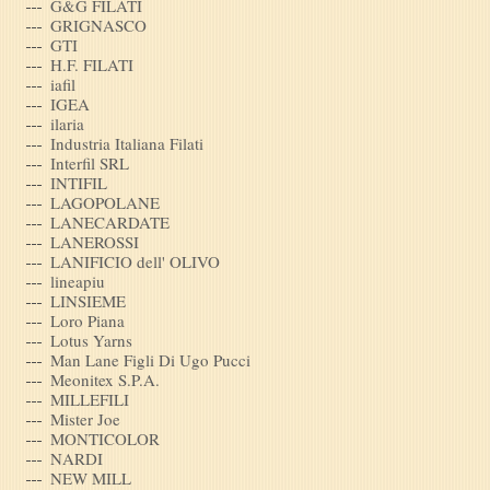
G&G FILATI
GRIGNASCO
GTI
H.F. FILATI
iafil
IGEA
ilaria
Industria Italiana Filati
Interfil SRL
INTIFIL
LAGOPOLANE
LANECARDATE
LANEROSSI
LANIFICIO dell' OLIVO
lineapiu
LINSIEME
Loro Piana
Lotus Yarns
Man Lane Figli Di Ugo Pucci
Meonitex S.P.A.
MILLEFILI
Mister Joe
MONTICOLOR
NARDI
NEW MILL