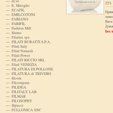
di.ve
22% 
E. Miroglio
ECAFIL
Пряж
EMILCOTONI
зимо
FABIANO
Вага:
FABIFIL
Довж
Fashion Mill
Без 
filamo
Filartex spa
FILATI BURATTI S.P.A.
Filati Italy
Filati Naturali
Filati Power
FILATI RICCIO SRL
Filati VENEZIA
FILATURA DI POLLONE
FILATURA di TRIVERO
filcom
Filcompani
FILIDEA
FILITALY LAB
FILMAR
FILOSOPHY
filpucci
FULLONICA SNC