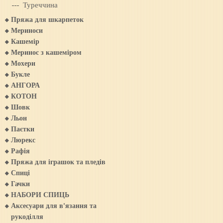
Туреччина
Пряжа для шкарпеток
Мериноси
Кашемiр
Меринос з кашемiром
Мохери
Букле
АНГОРА
КОТОН
Шовк
Льон
Паєтки
Люрекс
Рафія
Пряжа для iграшок та пледiв
Спиці
Гачки
НАБОРИ СПИЦЬ
Аксесуари для в'язання та
рукоділля