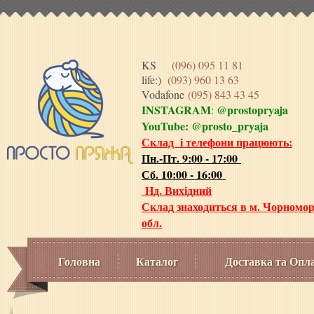
KS
(096) 095 11 81
life:)
(093) 960 13 63
Vodafone
(095) 843 43 45
INSTAGRAM
@prostopryaja
:
YouTube:
@prosto_pryaja
Склад і телефони працюють:
Пн.-Пт. 9:00 - 17:00
Сб. 10:00 - 16:00
Нд. Вихідний
Склад знаходиться в м. Чорномор
обл.
Головна
Каталог
Доставка та Опл