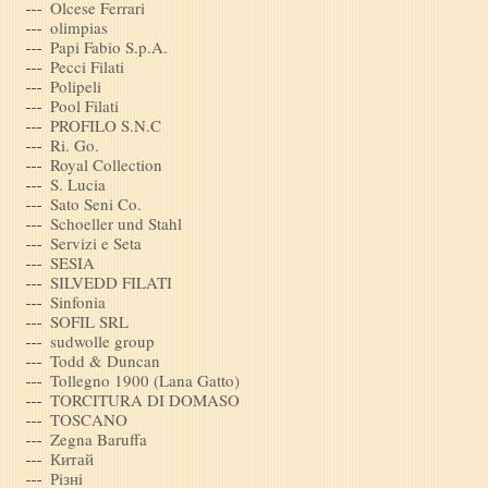
Olcese Ferrari
olimpias
Papi Fabio S.p.A.
Pecci Filati
Polipeli
Pool Filati
PROFILO S.N.C
Ri. Go.
Royal Collection
S. Lucia
Sato Seni Co.
Schoeller und Stahl
Servizi e Seta
SESIA
SILVEDD FILATI
Sinfonia
SOFIL SRL
sudwolle group
Todd & Duncan
Tollegno 1900 (Lana Gatto)
TORCITURA DI DOMASO
TOSCANO
Zegna Baruffa
Китай
Рiзнi