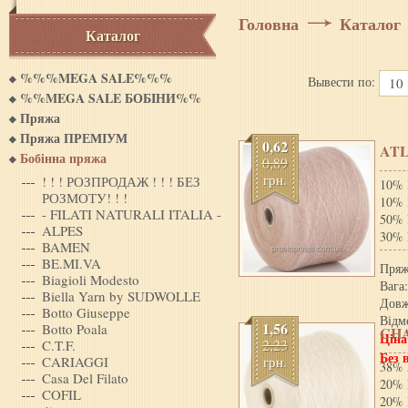
Головна
Каталог
Каталог
%%%MEGA SALE%%%
Вывести по:
10
%%MEGA SALE БОБIНИ%%
Пряжа
Пряжа ПРЕМІУМ
0,62
AT
Бобінна пряжа
0,89
грн.
! ! ! РОЗПРОДАЖ ! ! ! БЕЗ
10% 
РОЗМОТУ! ! !
10% 
- FILATI NATURALI ITALIA -
50% 
ALPES
30% 
BAMEN
BE.MI.VA
Пряж
Biagioli Modesto
Вага:
Biella Yarn by SUDWOLLE
Довж
Botto Giuseppe
Відм
1,56
Botto Poala
CH
Ціна
2,23
C.T.F.
Без 
CARIAGGI
грн.
38% 
Casa Del Filato
20% 
COFIL
20% 