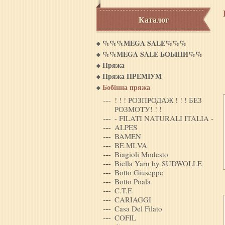
Каталог
%%%MEGA SALE%%%
%%MEGA SALE БОБIНИ%%
Пряжа
Пряжа ПРЕМІУМ
Бобінна пряжа
! ! ! РОЗПРОДАЖ ! ! ! БЕЗ
РОЗМОТУ! ! !
- FILATI NATURALI ITALIA -
ALPES
BAMEN
BE.MI.VA
Biagioli Modesto
Biella Yarn by SUDWOLLE
Botto Giuseppe
Botto Poala
C.T.F.
CARIAGGI
Casa Del Filato
COFIL