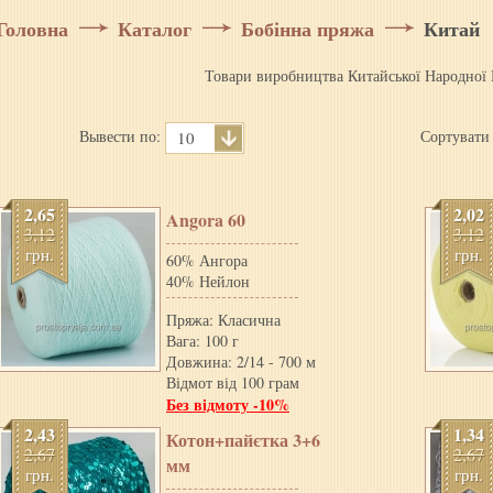
Головна
Каталог
Бобінна пряжа
Китай
Товари виробництва Китайської Народної 
Вывести по:
Сортувати
10
2,65
2,02
Angora 60
3,12
3,12
грн.
грн.
60% Ангора
40% Нейлон
Пряжа: Класична
Вага: 100 г
Довжина: 2/14 - 700 м
Відмот від 100 грам
Без відмоту -10%
2,43
1,34
Котон+пайєтка 3+6
2,67
2,67
мм
грн.
грн.