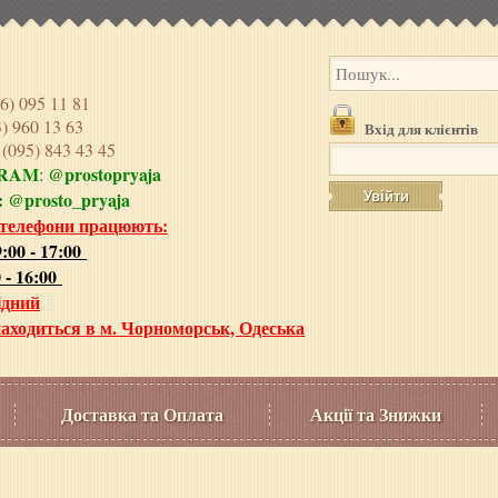
6) 095 11 81
3) 960 13 63
Вхід для клієнтів
e
(095) 843 43 45
GRAM
@prostopryaja
:
:
@prosto_pryaja
 телефони працюють:
:00 - 17:00
 - 16:00
ідний
аходиться в м. Чорноморськ, Одеська
Доставка та Оплата
Акції та Знижки