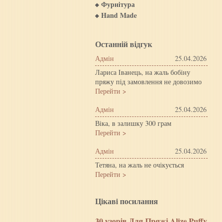
Фурнітура
Hand Made
Останній відгук
Адмін
25.04.2026
Лариса Іванець, на жаль бобіну
пряжу під замовлення не довозимо
Перейти >
Адмін
25.04.2026
Віка, в залишку 300 грам
Перейти >
Адмін
25.04.2026
Тетяна, на жаль не очікується
Перейти >
Цiкавi посилання
30 узорів Для Пряжі Alize Puffy