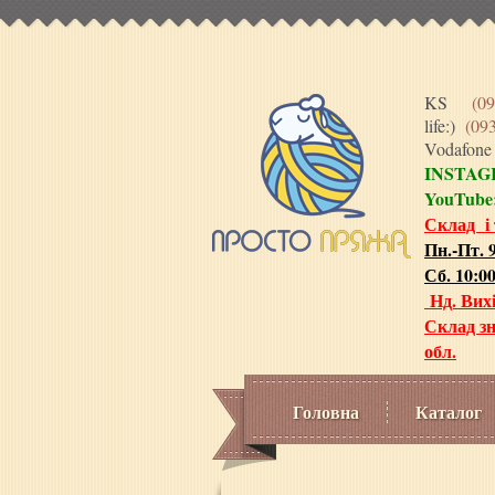
KS
(09
life:)
(09
Vodafon
INSTA
YouTube
Склад і
Пн.-Пт. 9
Сб. 10:00
Нд. Вих
Склад зн
обл.
Головна
Каталог