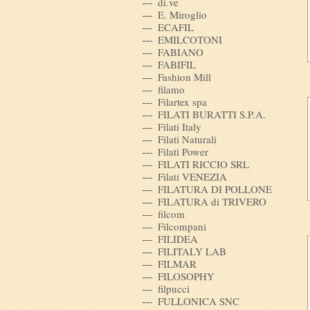
di.ve
E. Miroglio
ECAFIL
EMILCOTONI
FABIANO
FABIFIL
Fashion Mill
filamo
Filartex spa
FILATI BURATTI S.P.A.
Filati Italy
Filati Naturali
Filati Power
FILATI RICCIO SRL
Filati VENEZIA
FILATURA DI POLLONE
FILATURA di TRIVERO
filcom
Filcompani
FILIDEA
FILITALY LAB
FILMAR
FILOSOPHY
filpucci
FULLONICA SNC