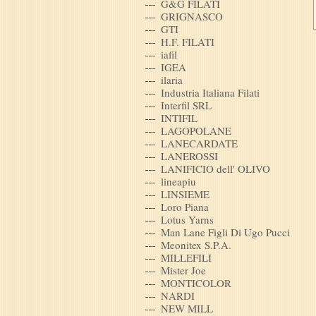
G&G FILATI
GRIGNASCO
GTI
H.F. FILATI
iafil
IGEA
ilaria
Industria Italiana Filati
Interfil SRL
INTIFIL
LAGOPOLANE
LANECARDATE
LANEROSSI
LANIFICIO dell' OLIVO
lineapiu
LINSIEME
Loro Piana
Lotus Yarns
Man Lane Figli Di Ugo Pucci
Meonitex S.P.A.
MILLEFILI
Mister Joe
MONTICOLOR
NARDI
NEW MILL