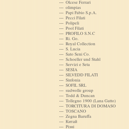
Olcese Ferrari
olimpias
Papi Fabio S.p.A.
Pecci Filati
Polipeli
Pool Filati
PROFILO S.N.C
Ri. Go.
Royal Collection
S. Lucia
Sato Seni Co.
Schoeller und Stahl
Servizi e Seta
SESIA
SILVEDD FILATI
Sinfonia
SOFIL SRL
sudwolle group
Todd & Duncan
Tollegno 1900 (Lana Gatto)
TORCITURA DI DOMASO
TOSCANO
Zegna Baruffa
Китай
Рiзнi