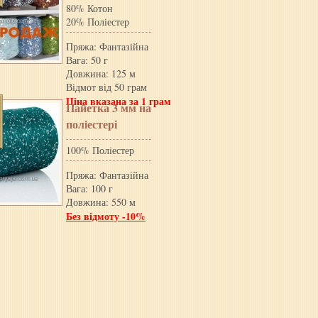
80% Котон
20% Полiестер
Пряжа: Фантазійна
Вага: 50 г
Довжина: 125 м
Відмот від 50 грам
Ціна вказана за 1 грам
Пайетка 3 мм на
полiестері
100% Полiестер
Пряжа: Фантазійна
Вага: 100 г
Довжина: 550 м
Без відмоту -10%