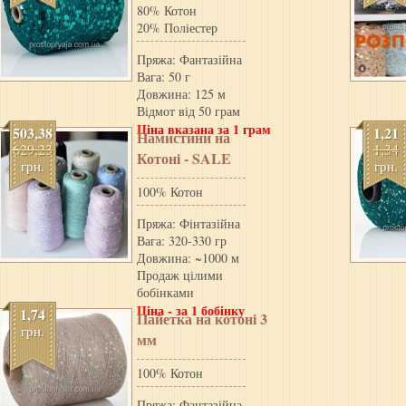
80% Котон
20% Полiестер
Пряжа: Фантазійна
Вага: 50 г
Довжина: 125 м
Відмот від 50 грам
Ціна вказана за 1 грам
503,38
1,21
Намистини на
629,23
1,34
Котонi - SALE
грн.
грн.
100% Котон
Пряжа: Фінтазійна
Вага: 320-330 гр
Довжина: ~1000 м
Продаж цілими
бобінками
Ціна - за 1 бобінку
1,74
Пайетка на котонi 3
грн.
мм
100% Котон
Пряжа: Фантазійна