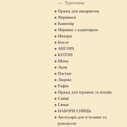
Туреччина
Пряжа для шкарпеток
Мериноси
Кашемiр
Меринос з кашемiром
Мохери
Букле
АНГОРА
КОТОН
Шовк
Льон
Паєтки
Люрекс
Рафія
Пряжа для iграшок та пледiв
Спиці
Гачки
НАБОРИ СПИЦЬ
Аксесуари для в'язання та
рукоділля