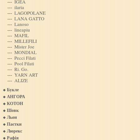
IGEA
ilaria
LAGOPOLANE
LANA GATTO
Lanoso
lineapiu
MAFIL
MILLEFILI
Mister Joe
MONDIAL
Pecci Filati
Pool Filati
Ri. Go.
YARN ART
ALIZE
Букле
АНГОРА
КОТОН
Шовк
Льон
Паєтки
Люрекс
Рафія