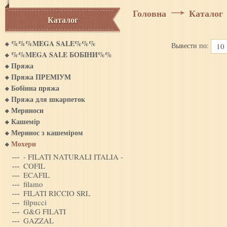
Головна
Каталог
Каталог
%%%MEGA SALE%%%
Вывести по:
10
%%MEGA SALE БОБIНИ%%
Пряжа
Пряжа ПРЕМІУМ
Бобінна пряжа
Пряжа для шкарпеток
Мериноси
Кашемiр
Меринос з кашемiром
Мохери
- FILATI NATURALI ITALIA -
COFIL
ECAFIL
filamo
FILATI RICCIO SRL
filpucci
G&G FILATI
GAZZAL