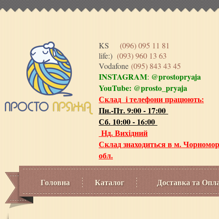
KS
(096) 095 11 81
life:)
(093) 960 13 63
Vodafone
(095) 843 43 45
INSTAGRAM
@prostopryaja
:
YouTube:
@prosto_pryaja
Склад і телефони працюють:
Пн.-Пт. 9:00 - 17:00
Сб. 10:00 - 16:00
Нд. Вихідний
Склад знаходиться в м. Чорномор
обл.
Головна
Каталог
Доставка та Опл