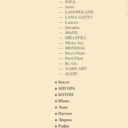
IGEA
ilaria
LAGOPOLANE
LANA GATTO
Lanoso
lineapiu
MAFIL
MILLEFILI
Mister Joe
MONDIAL
Pecci Filati
Pool Filati
Ri. Go.
YARN ART
ALIZE
Букле
АНГОРА
КОТОН
Шовк
Льон
Паєтки
Люрекс
Рафія