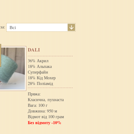
 за:
Всі
DALI
36% Акрил
18% Альпака
Суперфайн
18% Кід Мохер
28% Полiамiд
Пряжа:
Класична, пухнаста
Вага: 100 г
Довжина: 950 м
Відмот від 100 грам
Без відмоту -10%