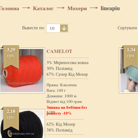
Головна
Каталог
Мохери
lineapiu
Вывести по:
Сортувати
10
3,29
1,34
CAMELOT
грн.
грн.
3% Мериносова вовна
30% Полiамiд
67% Супер Кiд Мохер
Пряжа: Класична
Вага: 100 г
Довжина: 1000 м
Відмот від 100 грам
Знижка на бобінки без
2,18
VIP
розмоту -10%
грн.
62% Кід Мохер
38% Полiамiд