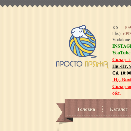
KS
(09
life:)
(09
Vodafon
INSTA
YouTube
Склад і
Пн.-Пт. 9
Сб. 10:00
Нд. Вих
Склад зн
обл.
Головна
Каталог