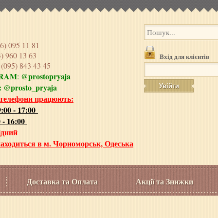
6) 095 11 81
3) 960 13 63
Вхід для клієнтів
e
(095) 843 43 45
GRAM
@prostopryaja
:
:
@prosto_pryaja
 телефони працюють:
:00 - 17:00
 - 16:00
ідний
аходиться в м. Чорноморськ, Одеська
Доставка та Оплата
Акції та Знижки