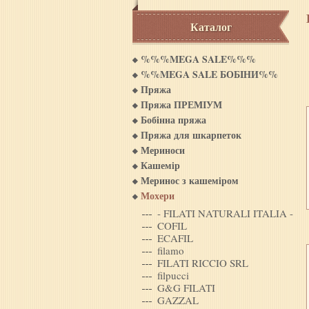
Каталог
%%%MEGA SALE%%%
%%MEGA SALE БОБIНИ%%
Пряжа
Пряжа ПРЕМІУМ
Бобінна пряжа
Пряжа для шкарпеток
Мериноси
Кашемiр
Меринос з кашемiром
Мохери
- FILATI NATURALI ITALIA -
COFIL
ECAFIL
filamo
FILATI RICCIO SRL
filpucci
G&G FILATI
GAZZAL