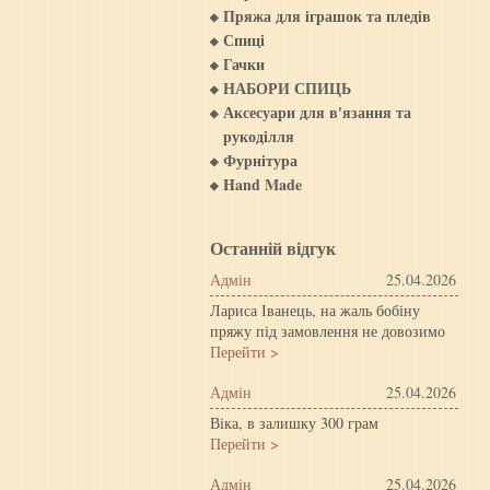
Пряжа для iграшок та пледiв
Спиці
Гачки
НАБОРИ СПИЦЬ
Аксесуари для в'язання та
рукоділля
Фурнітура
Hand Made
Останній відгук
Адмін
25.04.2026
Лариса Іванець, на жаль бобіну
пряжу під замовлення не довозимо
Перейти >
Адмін
25.04.2026
Віка, в залишку 300 грам
Перейти >
Адмін
25.04.2026