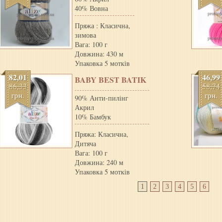
40% Вовна
Пряжа : Класична,
зимова
Вага: 100 г
Довжина: 430 м
Упаковка 5 мотків
82,01
46,99
BABY BEST BATIK
86,33
58,74
грн.
грн.
90% Анти-пилiнг
Акрил
10% Бамбук
Пряжа: Класична,
Дитяча
Вага: 100 г
Довжина: 240 м
Упаковка 5 мотків
1
2
3
4
5
6