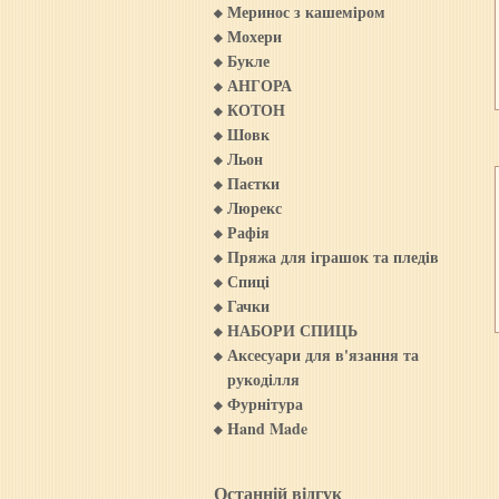
Меринос з кашемiром
Мохери
Букле
АНГОРА
КОТОН
Шовк
Льон
Паєтки
Люрекс
Рафія
Пряжа для iграшок та пледiв
Спиці
Гачки
НАБОРИ СПИЦЬ
Аксесуари для в'язання та
рукоділля
Фурнітура
Hand Made
Останній відгук