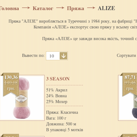
Головна
Каталог
Пряжа
ALIZE
Пряжа "АЛІЗЕ" виробляється в Туреччині з 1984 року, на фабриці "
Компанія «АЛІЗЕ» експортує свою пряжу у всьому світі
Пряжа «АЛІЗЕ» це завжди висока якість, точний ск
Вывести по:
Сортувати
10
130,36
87,71
3 SEASON
140,18
97,46
грн.
грн.
51% Акрил
24% Вовна
25% Мохер
Пряжа: Класична
Вага: 100 г
Довжина: 500 м
В упаковці 5 мотків