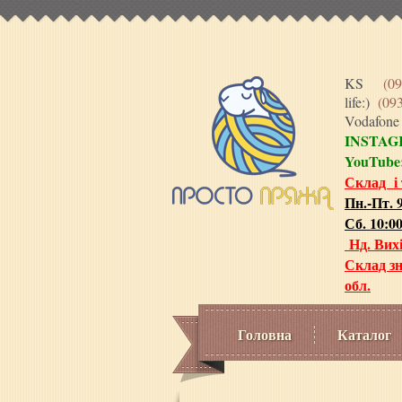
KS
(09
life:)
(09
Vodafon
INSTA
YouTube
Склад і
Пн.-Пт. 9
Сб. 10:00
Нд. Вих
Склад зн
обл.
Головна
Каталог