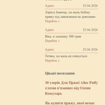
Адмін
25.04.2026
Лариса Іванець, на жаль бобіну
пряжу під замовлення не довозимо
Перейти >
Адмін
25.04.2026
Віка, в залишку 300 грам
Перейти >
Адмін
25.04.2026
Тетяна, на жаль не очікується
Перейти >
Цiкавi посилання
30 узорів Для Пряжі Alize Puffy
(схеми в'язання) від Олени
Кожухарь
Як купити пряжу, якої немає