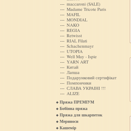
maccaroni (SALE)
Madame Tricote Paris
MAFIL
MONDIAL
NAKO
REGIA
Retwisst
RIAL Filati
Schachenmayr
UTOPIA
Well May - Ispie
YARN ART
Китай
Лапша
Подарунковий сертифікат
Помпончики
СЛАВА УКРАIНI !!!
ALIZE
Пряжа ПРЕМІУМ
Бобінна пряжа
Пряжа для шкарпеток
Мериноси
Кашемiр