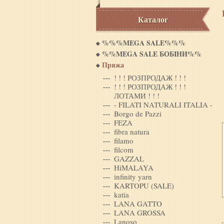
Каталог
%%%MEGA SALE%%%
%%MEGA SALE БОБIНИ%%
Пряжа
! ! ! РОЗПРОДАЖ ! ! !
! ! ! РОЗПРОДАЖ ! ! !
ЛОТАМИ ! ! !
- FILATI NATURALI ITALIA -
Borgo de Pazzi
FEZA
fibra natura
filamo
filcom
GAZZAL
HiMALAYA
infinity yarn
KARTOPU (SALE)
katia
LANA GATTO
LANA GROSSA
Lanoso