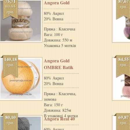
75,71
87,67
Angora Gold
80,55
грн.
грн.
80% Акрил
20% Вовна
Пряжа : Класична
Вага: 100 г
Довжина: 550 м
Упаковка 5 мотків
140,18
84,55
Angora Gold
грн.
грн.
OMBRE Batik
80% Акрил
20% Вовна
Пряжа : Класична,
зимова
Вага: 150 г
Довжина: 825м
В упаковці 4 мотки
80,10
69,87
Angora Real 40
грн.
грн.
60% Акрил