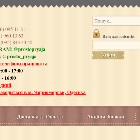
6) 095 11 81
3) 960 13 63
Вхід для клієнтів
e
(095) 843 43 45
GRAM
@prostopryaja
:
:
@prosto_pryaja
 телефони працюють:
:00 - 17:00
 - 16:00
ідний
аходиться в м. Чорноморськ, Одеська
Доставка та Оплата
Акції та Знижки