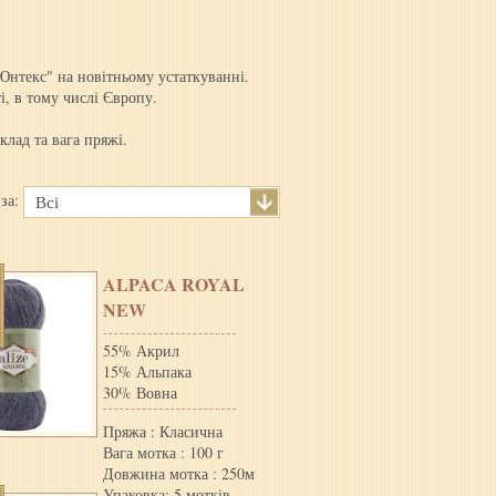
Юнтекс" на новітньому устаткуванні.
, в тому числі Європу.
лад та вага пряжі.
 за:
Всі
ALPACA ROYAL
NEW
55% Акрил
15% Альпака
30% Вовна
Пряжа : Класична
Вага мотка : 100 г
Довжина мотка : 250м
Упаковка: 5 мотків