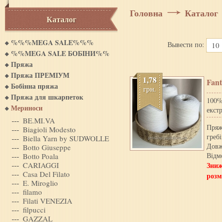
Головна
Каталог
Каталог
%%%MEGA SALE%%%
Вывести по:
10
%%MEGA SALE БОБIНИ%%
Пряжа
Пряжа ПРЕМІУМ
1,78
Fant
Бобінна пряжа
грн.
Пряжа для шкарпеток
100%
Мериноси
екст
BE.MI.VA
Пряж
Biagioli Modesto
греб
Biella Yarn by SUDWOLLE
Довж
Botto Giuseppe
Відм
Botto Poala
CARIAGGI
Зниж
Casa Del Filato
розм
E. Miroglio
filamo
Filati VENEZIA
filpucci
GAZZAL