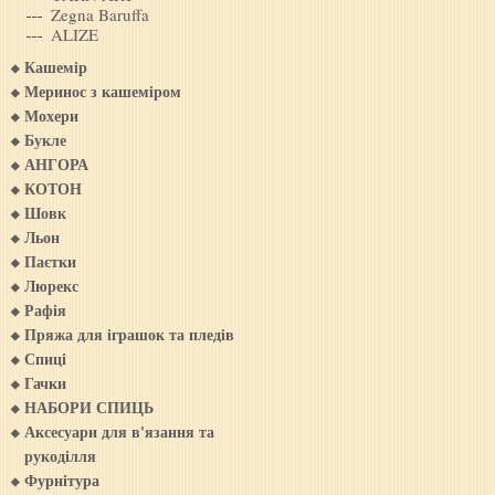
Zegna Baruffa
ALIZE
Кашемiр
Меринос з кашемiром
Мохери
Букле
АНГОРА
КОТОН
Шовк
Льон
Паєтки
Люрекс
Рафія
Пряжа для iграшок та пледiв
Спиці
Гачки
НАБОРИ СПИЦЬ
Аксесуари для в'язання та
рукоділля
Фурнітура