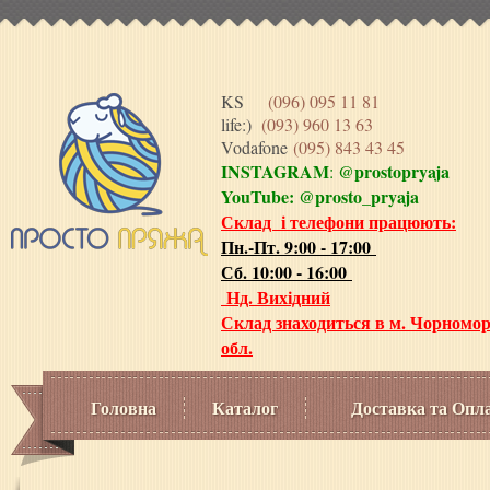
KS
(096) 095 11 81
life:)
(093) 960 13 63
Vodafone
(095) 843 43 45
INSTAGRAM
@prostopryaja
:
YouTube:
@prosto_pryaja
Склад і телефони працюють:
Пн.-Пт. 9:00 - 17:00
Сб. 10:00 - 16:00
Нд. Вихідний
Склад знаходиться в м. Чорномор
обл.
Головна
Каталог
Доставка та Опл