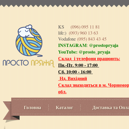
KS
(096) 095 11 81
life:)
(093) 960 13 63
Vodafone
(095) 843 43 45
INSTAGRAM
@prostopryaja
:
YouTube:
@prosto_pryaja
Склад і телефони працюють:
Пн.-Пт. 9:00 - 17:00
Сб. 10:00 - 16:00
Нд. Вихідний
Склад знаходиться в м. Чорномор
обл.
Головна
Каталог
Доставка та Опл