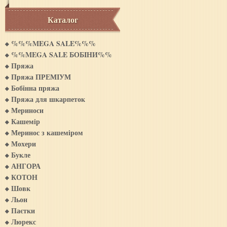
Каталог
%%%MEGA SALE%%%
%%MEGA SALE БОБIНИ%%
Пряжа
Пряжа ПРЕМІУМ
Бобінна пряжа
Пряжа для шкарпеток
Мериноси
Кашемiр
Меринос з кашемiром
Мохери
Букле
АНГОРА
КОТОН
Шовк
Льон
Паєтки
Люрекс