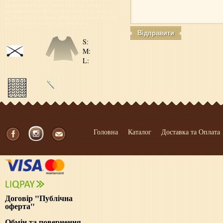
спицы KniPro Symfonie Wood в Херсоне, купить
съемные спицы KniPro Symfonie Wood в Николаеве,
купить съемные спицы KniPro Symfonie Wood в наличии,
купить съемные спицы по доступной цене
S:
M:
L:
Головна
Каталог
Доставка та Оплата
Договір "Публічна
оферта"
Обмін та повернення