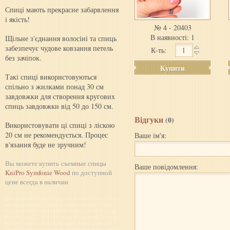
Спиці мають прекрасне забарвлення
і якість!
№ 4 - 20403
В наявності: 1
Щільне з'єднання волосіні та спиць
забезпечує чудове ковзання петель
К-ть:
без зачіпок.
Купити
Такі спиці використовуються
спільно з жилками понад 30 см
завдовжки для створення кругових
спиць завдовжки від 50 до 150 см.
Відгуки
(0)
Використовувати ці спиці з ліскою
20 см не рекомендується. Процес
Ваше ім'я:
в'язання буде не зручним!
Вы можете купить съемные спицы
Ваше повідомлення:
KniPro Symfonie Wood
по доступной
цене всегда в наличии
Купить спицы нитпро симфония, купить съемные спицы
нитпро симфония в наличии, купить съемные спицы
KniPro Symfonie Wood в Киеве, купить съемные спицы
KniPro Symfonie Wood в Одессе, купить съемные спицы
KniPro Symfonie Wood в Харькове, купить съемные
спицы KniPro Symfonie Wood в Днепре, купить съемные