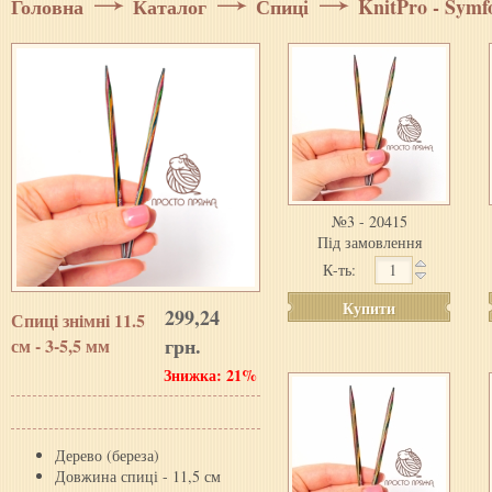
Головна
Каталог
Спиці
KnitPro - Symf
№3 - 20415
Під замовлення
К-ть:
Купити
299,24
Спицi знiмнi 11.5
грн.
см - 3-5,5 мм
Знижка: 21%
Дерево (береза)
Довжина спиці - 11,5 см