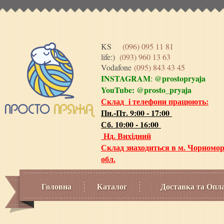
KS
(096) 095 11 81
life:)
(093) 960 13 63
Vodafone
(095) 843 43 45
INSTAGRAM
@prostopryaja
:
YouTube:
@prosto_pryaja
Склад і телефони працюють:
Пн.-Пт. 9:00 - 17:00
Сб. 10:00 - 16:00
Нд. Вихідний
Склад знаходиться в м. Чорномор
обл.
Головна
Каталог
Доставка та Опл