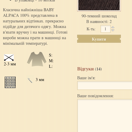
Класична найніжніша BABY
ALPACA 100% представлена в
90-темний шоколад
натуральних відтінках. прекрасно
В наявності: 2
підійде для дитячого одягу. Можна
К-ть:
в'язати вручну і на машинці. Готові
вироби можна прати в машинці на
Купити
мінімальній температурі.
S:
M:
2-3 мм
L:
Відгуки
(14)
Ваше ім'я:
3 мм
Ваше повідомлення: