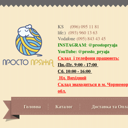
KS
(096) 095 11 81
life:)
(093) 960 13 63
Vodafone
(095) 843 43 45
INSTAGRAM
@prostopryaja
:
YouTube:
@prosto_pryaja
Склад і телефони працюють:
Пн.-Пт. 9:00 - 17:00
Сб. 10:00 - 16:00
Нд. Вихідний
Склад знаходиться в м. Чорномор
обл.
Головна
Каталог
Доставка та Опл