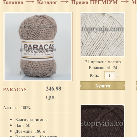
Головна
Каталог
Пряжа ПРЕМІУМ
M
21-пряжене молоко
В наявності: 24
К-ть:
Купити
246,98
PARACAS
грн.
Альпака: 100%
Класична, зимова
Вага: 50 г
Довжина: 180 м
В упаковці - 10 мотків