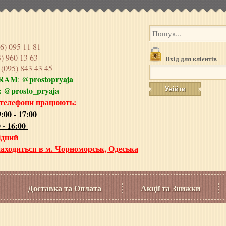
6) 095 11 81
3) 960 13 63
Вхід для клієнтів
e
(095) 843 43 45
GRAM
@prostopryaja
:
:
@prosto_pryaja
 телефони працюють:
:00 - 17:00
 - 16:00
ідний
аходиться в м. Чорноморськ, Одеська
Доставка та Оплата
Акції та Знижки