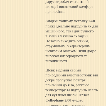
дарує виробам елегантний
вигляд і винятковий комфорт
при носінні.
2/60
Завдяки тонкому метражу
пряжа ідеально підходить як для
машинного, так і для ручного
в’язання у кілька складань.
Полотно виходить легким,
струмливим, з характерним
шовковим блиском, який додає
виробам благородності та
витонченості.
Шовк відомий своїми
природними властивостями: він
добре пропускає повітря,
приємний до тіла, регулює
температуру та підходить навіть
для чутливої шкіри. Пряжа
Cellophane 2/60
чудово
підходить для створення