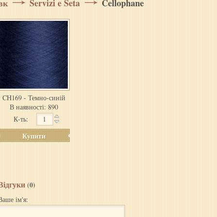
вк
Servizi e Seta
Cellophane
CH169 - Темно-синій
В наявності: 890
К-ть:
Купити
Відгуки
(0)
Ваше ім'я: