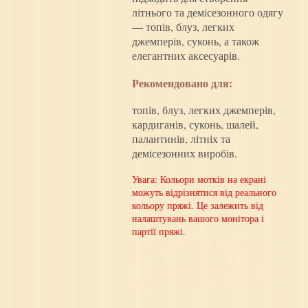
літнього та демісезонного одягу
— топів, блуз, легких
джемперів, суконь, а також
елегантних аксесуарів.
Рекомендовано для:
топів, блуз, легких джемперів,
кардиганів, суконь, шалей,
палантинів, літніх та
демісезонних виробів.
Увага: Кольори мотків на екрані
можуть відрізнятися від реального
кольору пряжі. Це залежить від
налаштувань вашого монітора і
партії пряжі.
італійська пряжа, шовкова пряжа, пряжа 100%
шовк, Servizi e Seta, Cellophane 2/60, бобінна пряжа
шовк, пряжа для літа, люкс пряжа, пряжа для
машинного в’язання, пряжа для ручного в’язання,
шовк для в’язання, пряжа для топів, пряжа для
суконь.