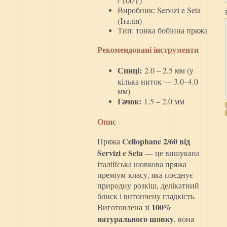
Виробник: Servizi e Seta
(Італія)
Тип: тонка бобінна пряжа
Рекомендовані інструменти
Спиці:
2.0 – 2.5 мм (у
кілька ниток — 3.0–4.0
мм)
Гачок:
1.5 – 2.0 мм
Опис
Cellophane 2/60 від
Пряжа
Servizi e Seta
— це вишукана
італійська шовкова пряжа
преміум-класу, яка поєднує
природну розкіш, делікатний
блиск і витончену гладкість.
100%
Виготовлена зі
натурального шовку
, вона