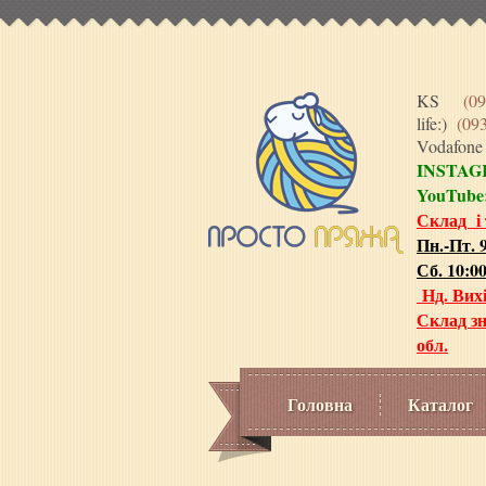
KS
(09
life:)
(09
Vodafon
INSTA
YouTube
Склад і
Пн.-Пт. 9
Сб. 10:00
Нд. Вих
Склад зн
обл.
Головна
Каталог